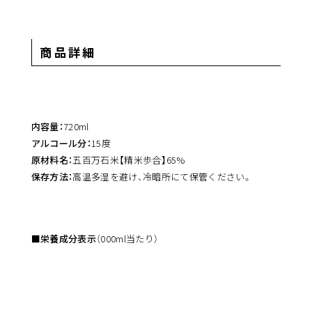
商品詳細
内容量：
720ml
アルコール分：
15度
原材料名：
五百万石米【精米歩合】65%
保存方法：
高温多湿を避け、冷暗所にて保管ください。
■栄養成分表示
（000ml当たり）