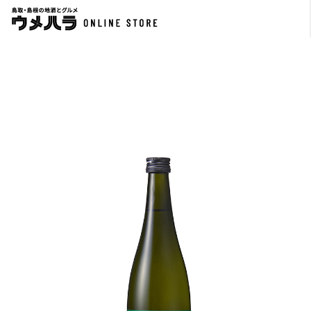
月山純米吟醸 720ml
稲田姫 本醸造生貯造酒 720ml
￥2,200
￥1,210
720ml
720ml