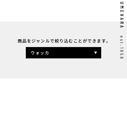
UMEHARA
est.1958
商品をジャンルで
絞り込むことができます。
ウォッカ
全ての商品
鳥取県
日本
シングルモルト
ブレンデッド
アイリッシュ
ジン
ウォッカ