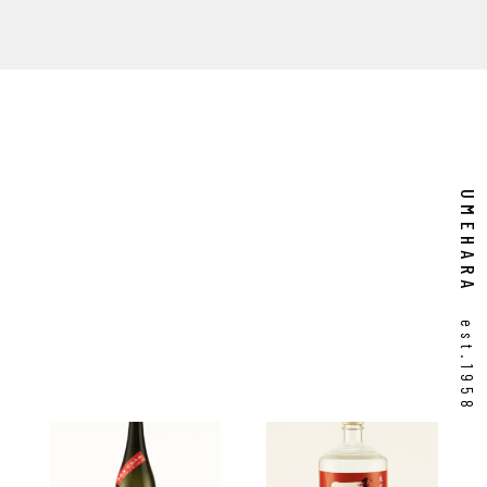
鳥取県
島根県
麦焼酎
芋焼酎
梅酒
リキュール
UMEHARA
est.1958