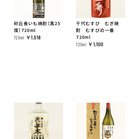
砂丘長いも焼酎（黒25
千代むすび むぎ焼
度）720ml
酎 むすびの一番
￥1,518
720ml
720ml
￥1,100
720ml