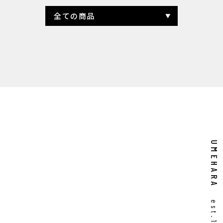
全ての商品
全ての商品
鳥取県
島根県
飲み比べセット
UMEHARA
est.1958