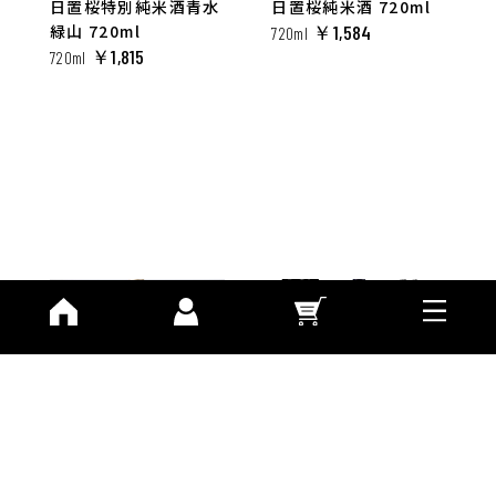
日置桜特別純米酒青水
日置桜純米酒 720ml
緑山 720ml
￥1,584
720ml
￥1,815
720ml
日置桜純米吟醸伝承強
伯耆の稲魂 本醸造大
力 720ml
辛口 1.8L
￥2,002
￥2,640
720ml
1800ml