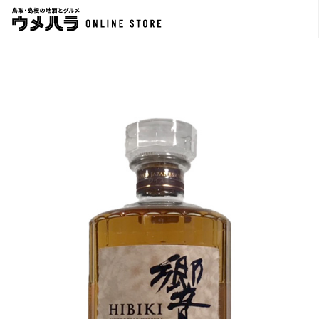
サントリー 白州 Story of the Distillery 2024EDITION
サントリー 響 ２１年
￥16,500
￥67,100
700ml
700ml