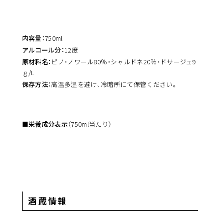
内容量：
750ml
アルコール分：
12度
原材料名：
ピノ・ノワール80％・シャルドネ20％・ドサージュ9
ｇ/L
保存方法：
高温多湿を避け、冷暗所にて保管ください。
■栄養成分表示
（750ml当たり）
酒蔵情報