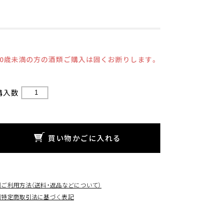
20歳未満の方の酒類ご購入は固くお断りします。
購入数
買い物かごに入れる
□ご利用方法（送料・返品などについて）
□特定商取引法に基づく表記