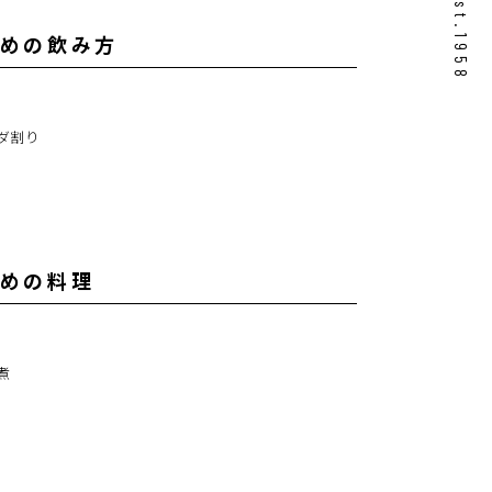
est.1958
めの飲み方
ダ割り
めの料理
煮