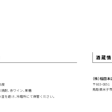
細
酒蔵情
（株）稲田本
〒683-0851
35度
鳥取県米子市夜
米焼酎、赤ワイン、果糖
多湿を避け、冷暗所にて保管ください。