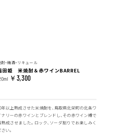
焼酎・梅酒・リキュール
稲田姫 米焼酎＆赤ワインBARREL
￥3,300
20ml
10年以上熟成させた米焼酎を、鳥取県北栄町の北条ワ
イナリーの赤ワインとブレンドし、その赤ワイン樽で
再熟成させました。ロック、ソーダ割りでお楽しみく
ださい。