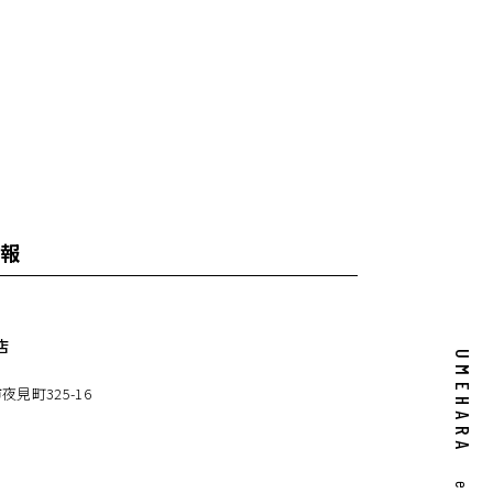
報
店
UMEHARA
見町325-16