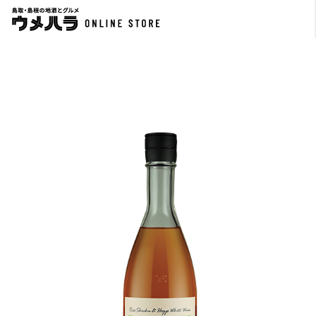
稲田姫 米焼酎＆赤ワインBARREL
週末のリキュール CHERRY&MINT
￥3,300
￥1,650
720ml
300ml