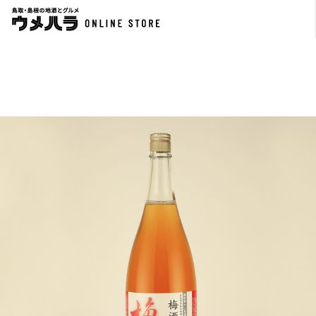
大山豚手造りロールステーキ（80ｇ×10個）＆ワイン樽熟成
週末のリキュール CHAI
米焼酎「BARREL」セット
￥1,650
300ml