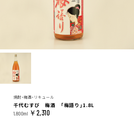
￥8,700
720ml
焼酎・梅酒・リキュール
千代むすび 梅酒 「梅語り」1.8L
￥2,310
1,800ml