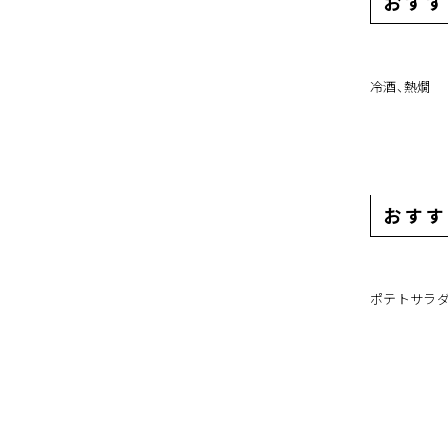
おすす
冷酒、熱燗
おすす
ポテトサラダ