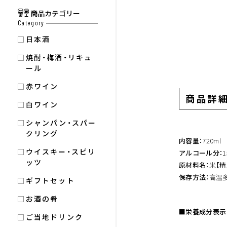
商品カテゴリー
Category
日本酒
焼酎・梅酒・リキュ
ール
赤ワイン
商品詳
白ワイン
シャンパン・スパー
クリング
内容量：
720ml
ウイスキー・スピリ
アルコール分：
ッツ
原材料名：
米【精
保存方法：
高温
ギフトセット
お酒の肴
■栄養成分表示
ご当地ドリンク