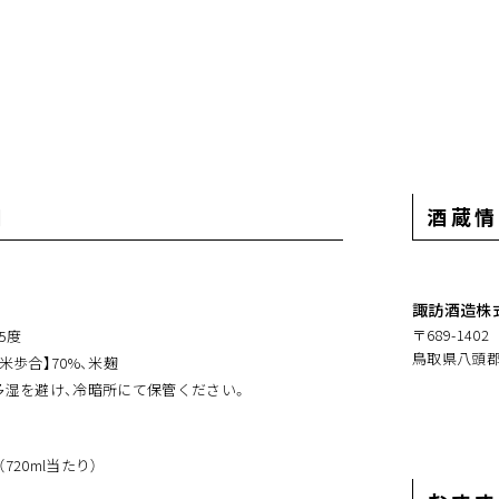
細
酒蔵情
諏訪酒造株
〒689-1402
15度
鳥取県八頭郡
米歩合】70%、米麹
多湿を避け、冷暗所にて保管ください。
（720ml当たり）