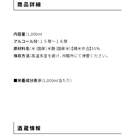
商品詳細
内容量：
1,800ml
アルコール分：
１５度～１６度
原材料名：
米（国産）米麴（国産米）【精米歩合】55％
保存方法：
高温多湿を避け、冷暗所にて保管ください。
■栄養成分表示
（1,800ml当たり）
酒蔵情報