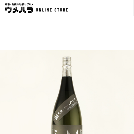
夏の純米酒 稲田姫 720ml
李白 特別純米辛口 やまたのおろち〈夏生〉1.8L
￥1,760
￥2,750
720ml
1,800ml