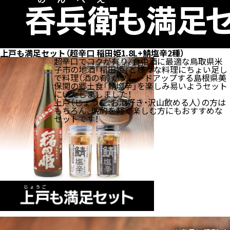
上戸も満足セット（超辛口 稲田姫1.8L+鯖塩辛2種）
超辛口でコクが有り、食中酒に最適な鳥取県米
子市の地酒「稲田姫」と様々な料理にちょい足し
で料理（酒の肴）がグレードアップする島根県美
保関の郷土食「鯖塩辛」を楽しみ易いようセット
にいたしましました！
上戸（じょうご：お酒好き・沢山飲める人）の方は
もちろん、晩酌を軽く楽しむ方にもおすすめな
セットです！