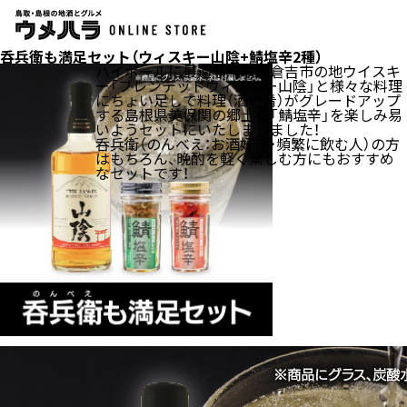
呑兵衛も満足セット（ウィスキー山陰+鯖塩辛2種）
ハイボールに最適な鳥取県倉吉市の地ウイスキ
ー「ブレンデッドウィスキー山陰」と様々な料理
にちょい足しで料理（酒の肴）がグレードアップ
する島根県美保関の郷土食「鯖塩辛」を楽しみ易
いようセットにいたしましました！
呑兵衛（のんべえ：お酒好き・頻繁に飲む人）の方
はもちろん、晩酌を軽く楽しむ方にもおすすめ
なセットです！