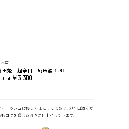
日本酒
稲田姫 超辛口 純米酒 1.8L
￥3,300
800ml
フィニッシュは優しくまとまっており、超辛口酒なが
らもコクを感じるお酒に仕上がっています。