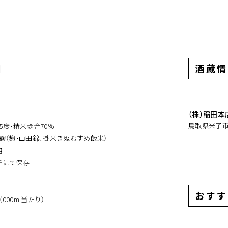
細
酒蔵情
（株）稲田本
鳥取県米子市夜
15度・精米歩合70％
麹（麹・山田錦、掛米きぬむすめ飯米）
月
所にて保存
おすす
（000ml当たり）