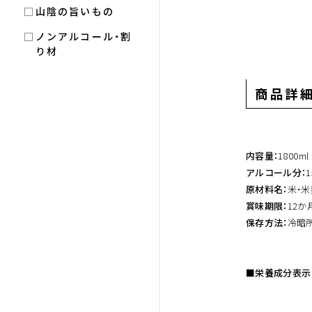
山陰の旨いもの
ノンアルコール・割
り材
商品詳
内容量：
1800ml
アルコール分：
原材料名：
米・米
賞味期限：
12か
保存方法：
冷暗
■栄養成分表示