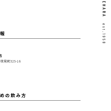
UMEHARA
est.1958
報
店
見町325-16
めの飲み方