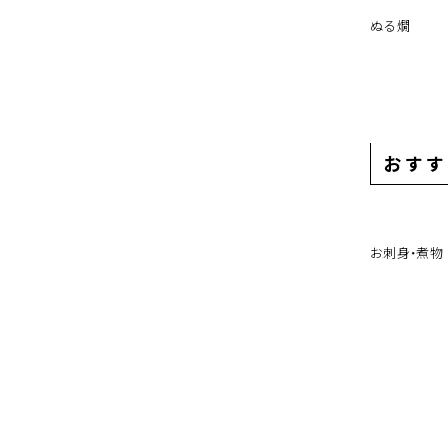
ぬる燗
おすす
お刺身・煮物